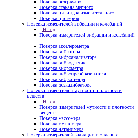
Поверка резервуаров
Поверка стакана мерного
Поверка цилиндра измерительного
Поверка цистерны
Поверка измерителей вибрации и колебаний
Назад
Поверка измерителей вибрации и колебаний
Поверка акселерометра
Поверка вибратора
Поверка виброанализатора
Поверка вибродатчика
Поверка виброметра
Поверка вибропреобразователя
Поверка вибростенда
Поверка дозкалибратора
Поверка измерителей мутности и плотности
веществ
Назад
Поверка измерителей мутности и плотности
веществ
Поверка массомера
Поверка мутномера
Поверка натриймера
Поверка измерителей радиации и опасных