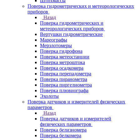
Штихмассы
Поверка гидрометрических и метеорологических
приборов
Назад
Поверка гидрометрических и
метеорологических приборов
Вертушки гидрометрические
Мареографы
Мерзлотомеры
Поверка гидрофона
Поверка метеостанции
Поверка метроштока
Поверка осадкомера
Поверка перепадометра
Поверка пиранометра
Поверка пиргелиометра
Поверка плювиографа
Эхолоты
Поверка датчиков и измерителей физических
параметров
Назад
Поверка датчиков и измерителей
физических параметров
Поверка белизномера
Поверка белкомера