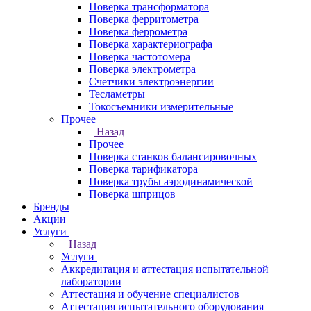
Поверка трансформатора
Поверка ферритометра
Поверка феррометра
Поверка характериографа
Поверка частотомера
Поверка электрометра
Счетчики электроэнергии
Тесламетры
Токосъемники измерительные
Прочее
Назад
Прочее
Поверка станков балансировочных
Поверка тарификатора
Поверка трубы аэродинамической
Поверка шприцов
Бренды
Акции
Услуги
Назад
Услуги
Аккредитация и аттестация испытательной
лаборатории
Аттестация и обучение специалистов
Аттестация испытательного оборудования