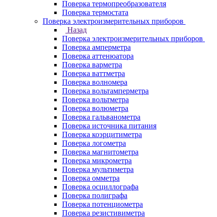
Поверка термопреобразователя
Поверка термостата
Поверка электроизмерительных приборов
Назад
Поверка электроизмерительных приборов
Поверка амперметра
Поверка аттенюатора
Поверка варметра
Поверка ваттметра
Поверка волномера
Поверка вольтамперметра
Поверка вольтметра
Поверка волюметра
Поверка гальванометра
Поверка источника питания
Поверка коэрцитиметра
Поверка логометра
Поверка магнитометра
Поверка микрометра
Поверка мультиметра
Поверка омметра
Поверка осциллографа
Поверка полиграфа
Поверка потенциометра
Поверка резистивиметра