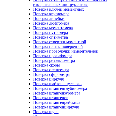
измерительных инструментов
Поверка ключей моментных
Поверка кругломера
Поверка линейки
Поверка люфтомера
Поверка моментомера
Поверка нутромера
Поверка оптиметра
Поверка отвертки моментной
Поверка плиты поверочной
Поверка проволочки измерительной
Поверка прогибомера
Поверка резольвометра
Поверка скобы
Поверка стенкомера
Поверка сферометра
Поверка циркуля
Поверка шаблона путевого
Поверка штангенглубиномера
Поверка штангензубомера
Поверка штангенов
Поверка штангенрейсмаса
Поверка штангенциркуля
Поверка щупа