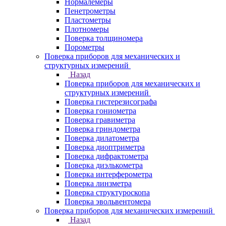
Нормалемеры
Пенетрометры
Пластометры
Плотномеры
Поверка толщиномера
Порометры
Поверка приборов для механических и
структурных измерений
Назад
Поверка приборов для механических и
структурных измерений
Поверка гистерезисографа
Поверка гониометра
Поверка гравиметра
Поверка гриндометра
Поверка дилатометра
Поверка диоптриметра
Поверка дифрактометра
Поверка диэлькометра
Поверка интерферометра
Поверка линзметра
Поверка структуроскопа
Поверка эвольвентомера
Поверка приборов для механических измерений
Назад