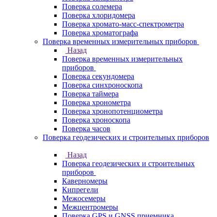
Поверка солемера
Поверка хлоридомера
Поверка хромато-масс-спектрометра
Поверка хроматографа
Поверка временных измерительных приборов
Назад
Поверка временных измерительных
приборов
Поверка секундомера
Поверка синхроноскопа
Поверка таймера
Поверка хронометра
Поверка хронопотенциометра
Поверка хроноскопа
Поверка часов
Поверка геодезических и строительных приборов
Назад
Поверка геодезических и строительных
приборов
Каверномеры
Кипрегели
Межосемеры
Межцентромеры
Поверка GPS и GNSS приемника