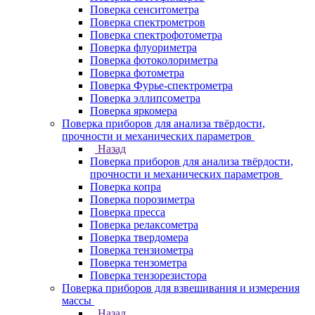
Поверка сенситометра
Поверка спектрометров
Поверка спектрофотометра
Поверка флуориметра
Поверка фотоколориметра
Поверка фотометра
Поверка Фурье-спектрометра
Поверка эллипсометра
Поверка яркомера
Поверка приборов для анализа твёрдости,
прочности и механических параметров
Назад
Поверка приборов для анализа твёрдости,
прочности и механических параметров
Поверка копра
Поверка порозиметра
Поверка пресса
Поверка релаксометра
Поверка твердомера
Поверка тензиометра
Поверка тензометра
Поверка тензорезистора
Поверка приборов для взвешивания и измерения
массы
Назад