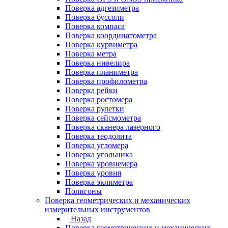
Поверка адгезиметра
Поверка буссоли
Поверка компаса
Поверка координатометра
Поверка курвиметра
Поверка метра
Поверка нивелира
Поверка планиметра
Поверка профилометра
Поверка рейки
Поверка ростомера
Поверка рулетки
Поверка сейсмометра
Поверка сканера лазерного
Поверка теодолита
Поверка угломера
Поверка угольника
Поверка уровнемера
Поверка уровня
Поверка эклиметра
Полигоны
Поверка геометрических и механических
измерительных инструментов
Назад
Поверка геометрических и механических