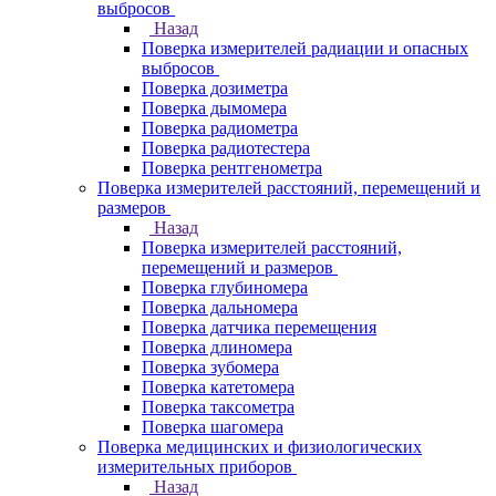
выбросов
Назад
Поверка измерителей радиации и опасных
выбросов
Поверка дозиметра
Поверка дымомера
Поверка радиометра
Поверка радиотестера
Поверка рентгенометра
Поверка измерителей расстояний, перемещений и
размеров
Назад
Поверка измерителей расстояний,
перемещений и размеров
Поверка глубиномера
Поверка дальномера
Поверка датчика перемещения
Поверка длиномера
Поверка зубомера
Поверка катетомера
Поверка таксометра
Поверка шагомера
Поверка медицинских и физиологических
измерительных приборов
Назад