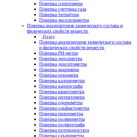
Поверка спиртомера
Поверка счетчика газа
Поверка титратора
Поверка эксплозиметра
Поверка анализаторов химического состава и
физических свойств веществ
Назад
Поверка анализаторов химического состава
и физических свойств веществ
Поверка PH-метра
Поверка денсиметра
Поверка денситометра
Поверка жиромера
Поверка иономера
Поверка калориметра
Поверка капнографа
Поверка квантометра
Поверка нитратомера
Поверка одориметра
Поверка ольфактометра
Поверка пикнометра
Поверка поляриметра
Поверка полярографа
Поверка потенциостата
Поверка сахариметра