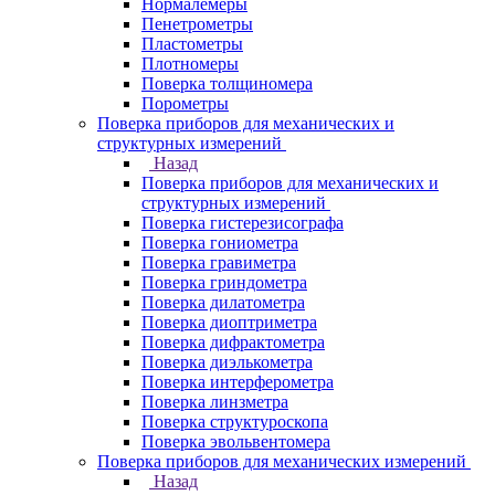
Нормалемеры
Пенетрометры
Пластометры
Плотномеры
Поверка толщиномера
Порометры
Поверка приборов для механических и
структурных измерений
Назад
Поверка приборов для механических и
структурных измерений
Поверка гистерезисографа
Поверка гониометра
Поверка гравиметра
Поверка гриндометра
Поверка дилатометра
Поверка диоптриметра
Поверка дифрактометра
Поверка диэлькометра
Поверка интерферометра
Поверка линзметра
Поверка структуроскопа
Поверка эвольвентомера
Поверка приборов для механических измерений
Назад