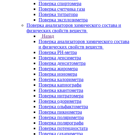
Поверка спиртомера
Поверка счетчика газа
Поверка титратора
Поверка эксплозиметра
Поверка анализаторов химического состава и
физических свойств веществ
Назад
Поверка анализаторов химического состава
и физических свойств веществ
Поверка PH-метра
Поверка денсиметра
Поверка денситометра
Поверка жиромера
Поверка иономера
Поверка калориметра
Поверка капнографа
Поверка квантометра
Поверка нитратомера
Поверка одориметра
Поверка ольфактометра
Поверка пикнометра
Поверка поляриметра
Поверка полярографа
Поверка потенциостата
Поверка сахариметра