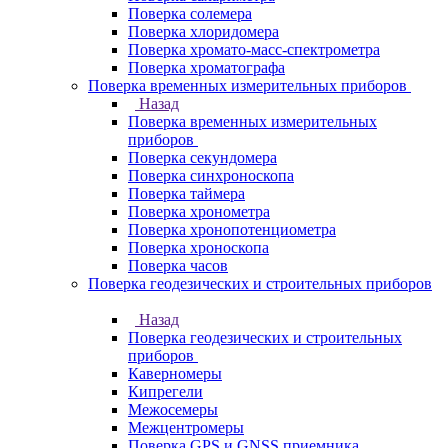
Поверка солемера
Поверка хлоридомера
Поверка хромато-масс-спектрометра
Поверка хроматографа
Поверка временных измерительных приборов
Назад
Поверка временных измерительных
приборов
Поверка секундомера
Поверка синхроноскопа
Поверка таймера
Поверка хронометра
Поверка хронопотенциометра
Поверка хроноскопа
Поверка часов
Поверка геодезических и строительных приборов
Назад
Поверка геодезических и строительных
приборов
Каверномеры
Кипрегели
Межосемеры
Межцентромеры
Поверка GPS и GNSS приемника