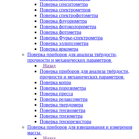
Поверка сенситометра
Поверка спектрометров
Поверка спектрофотометра
Поверка флуориметра
Поверка фотоколориметра
Поверка фотометра
Поверка Фурье-спектрометра
Поверка эллипсометра
Поверка яркомера
Поверка приборов для анализа твёрдости,
прочности и механических параметров
Назад
Поверка приборов для анализа твёрдости,
прочности и механических параметров
Поверка копра
Поверка порозиметра
Поверка пресса
Поверка релаксометра
Поверка твердомера
Поверка тензиометра
Поверка тензометра
Поверка тензорезистора
Поверка приборов для взвешивания и измерения
массы
Назад