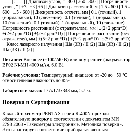
:----- | :----- | | Диапазон углов, ° | 360 | 360 | 360 | | Погрешность
углов, " | ±3 | ±3 | ±5 | | Диапазон расстояний, м | 1.5 - 600 | 1.5 -
600 | 1.5 - 600 | | Дискретность отсчета, мм | 0.1 (точный), 1
(нормальный), 10 (слежение) | 0.1 (точный), 1 (нормальный),
10 (слежение) | 0.1 (точный), 1 (нормальный), 10 (слежение) | |
Погрешность расстояний (с отражателем), мм | ±(2+2 ppm*D) |
±(2+2 ppm*D) | ±(2+2 ppm*D) | | Погрешность расстояний (без
отражателя), мм | ±(5+2 ppm*D) | ±(5+2 ppm*D) | ±(5+2 ppm*D)
| | Класс лазерного излучения | Ша (3R) / II (2) | Ша (3R) / II (2) |
Ша (3R) / II (2) |
Питание:
Внешнее (~100/240 В) или внутреннее (аккумулятор
BP02 Ni-MH 4000 мАч, 6.0 В).
Рабочие условия:
Температурный диапазон от -20 до +50 °С,
относительная влажность до 85%.
Габариты и масса:
177x173x343 мм, 5.7 кг.
Поверка и Сертификация
Каждый тахеометр PENTAX серии R-400N проходит
обязательную
поверку
в соответствии с документом МИ
2798-2003 «Тахеометры электронные. Методика поверки».
Это гарантирует соответствие прибора заявленным