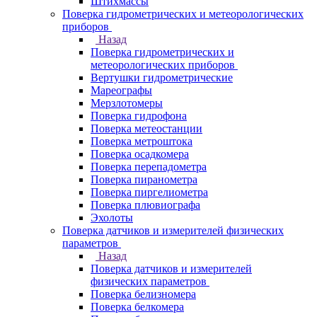
Штихмассы
Поверка гидрометрических и метеорологических
приборов
Назад
Поверка гидрометрических и
метеорологических приборов
Вертушки гидрометрические
Мареографы
Мерзлотомеры
Поверка гидрофона
Поверка метеостанции
Поверка метроштока
Поверка осадкомера
Поверка перепадометра
Поверка пиранометра
Поверка пиргелиометра
Поверка плювиографа
Эхолоты
Поверка датчиков и измерителей физических
параметров
Назад
Поверка датчиков и измерителей
физических параметров
Поверка белизномера
Поверка белкомера