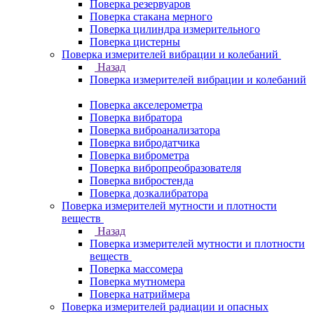
Поверка резервуаров
Поверка стакана мерного
Поверка цилиндра измерительного
Поверка цистерны
Поверка измерителей вибрации и колебаний
Назад
Поверка измерителей вибрации и колебаний
Поверка акселерометра
Поверка вибратора
Поверка виброанализатора
Поверка вибродатчика
Поверка виброметра
Поверка вибропреобразователя
Поверка вибростенда
Поверка дозкалибратора
Поверка измерителей мутности и плотности
веществ
Назад
Поверка измерителей мутности и плотности
веществ
Поверка массомера
Поверка мутномера
Поверка натриймера
Поверка измерителей радиации и опасных