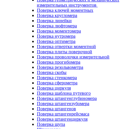
измерительных инструментов
Поверка ключей моментных
Поверка кругломера
Поверка линейки
Поверка люфтомера
Поверка моментомера
Поверка нутромера
Поверка оптиметра
Поверка отвертки моментной
Поверка плиты поверочной
Поверка проволочки измерительной
Поверка прогибомера
Поверка резольвометра
Поверка скобы
Поверка стенкомера
Поверка сферометра
Поверка циркуля
Поверка шаблона путевого
Поверка штангенглубиномера
Поверка штангензубомера
Поверка штангенов
Поверка штангенрейсмаса
Поверка штангенциркуля
Поверка щупа