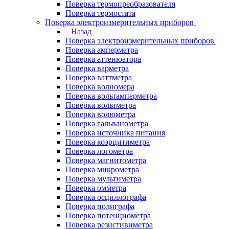
Поверка термопреобразователя
Поверка термостата
Поверка электроизмерительных приборов
Назад
Поверка электроизмерительных приборов
Поверка амперметра
Поверка аттенюатора
Поверка варметра
Поверка ваттметра
Поверка волномера
Поверка вольтамперметра
Поверка вольтметра
Поверка волюметра
Поверка гальванометра
Поверка источника питания
Поверка коэрцитиметра
Поверка логометра
Поверка магнитометра
Поверка микрометра
Поверка мультиметра
Поверка омметра
Поверка осциллографа
Поверка полиграфа
Поверка потенциометра
Поверка резистивиметра