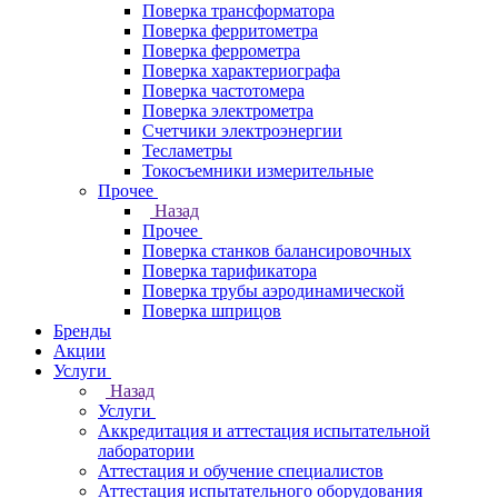
Поверка трансформатора
Поверка ферритометра
Поверка феррометра
Поверка характериографа
Поверка частотомера
Поверка электрометра
Счетчики электроэнергии
Тесламетры
Токосъемники измерительные
Прочее
Назад
Прочее
Поверка станков балансировочных
Поверка тарификатора
Поверка трубы аэродинамической
Поверка шприцов
Бренды
Акции
Услуги
Назад
Услуги
Аккредитация и аттестация испытательной
лаборатории
Аттестация и обучение специалистов
Аттестация испытательного оборудования