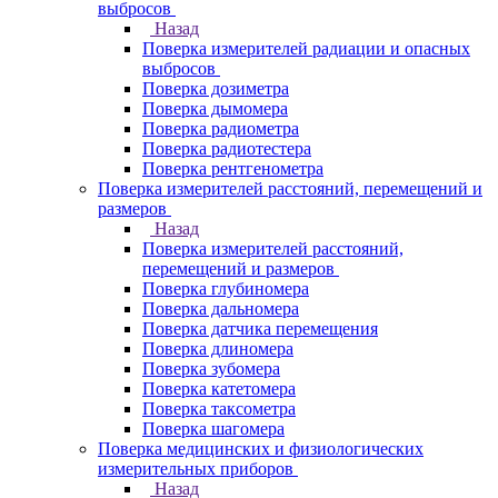
выбросов
Назад
Поверка измерителей радиации и опасных
выбросов
Поверка дозиметра
Поверка дымомера
Поверка радиометра
Поверка радиотестера
Поверка рентгенометра
Поверка измерителей расстояний, перемещений и
размеров
Назад
Поверка измерителей расстояний,
перемещений и размеров
Поверка глубиномера
Поверка дальномера
Поверка датчика перемещения
Поверка длиномера
Поверка зубомера
Поверка катетомера
Поверка таксометра
Поверка шагомера
Поверка медицинских и физиологических
измерительных приборов
Назад