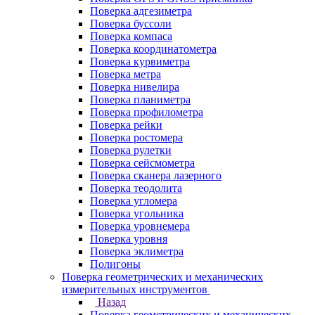
Поверка адгезиметра
Поверка буссоли
Поверка компаса
Поверка координатометра
Поверка курвиметра
Поверка метра
Поверка нивелира
Поверка планиметра
Поверка профилометра
Поверка рейки
Поверка ростомера
Поверка рулетки
Поверка сейсмометра
Поверка сканера лазерного
Поверка теодолита
Поверка угломера
Поверка угольника
Поверка уровнемера
Поверка уровня
Поверка эклиметра
Полигоны
Поверка геометрических и механических
измерительных инструментов
Назад
Поверка геометрических и механических