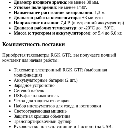
Диаметр входного зрачка
: не менее 38 мм.
Угловое поле зрения
: не менее 1°30'.
Наименьшее расстояние визирования
: 1,3 м.
Диапазон работы компенсатора
: ±3 минуты.
Напряжение питания
: 7,4 В (внутренний аккумулятор).
Диапазон рабочих температур
: от -20°C до +50°C.
Масса (с трегером и аккумулятором)
: от 5,4 до 6,0 кг.
Комплектность поставки
Приобретая тахеометры RGK GTR, вы получаете полный
комплект для начала работы:
Тахеометр электронный RGK GTR (выбранная
модификация)
Аккумуляторные батареи (2 шт.)
Зарядное устройство
Сетевой кабель
USB-флеш-накопитель
Чехол для защиты от осадков
Набор инструментов для ухода и юстировки
Светоотражающая мишень
Защитная крышка объектива
Транспортировочный футляр
Руководство по эксплуатации и Паспорт (на USB-