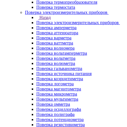
Поверка термопреобразователя
Поверка термостата
Поверка электроизмерительных приборов
Назад
Поверка электроизмерительных приборов
Поверка амперметра
Поверка аттенюатора
Поверка варметра
Поверка ваттметра
Поверка волномера
Поверка вольтамперметра
Поверка вольтметра
Поверка волюметра
Поверка гальванометра
Поверка источника питания
Поверка коэрцитиметра
Поверка логометра
Поверка магнитометра
Поверка микрометра
Поверка мультиметра
Поверка омметра
Поверка осциллографа
Поверка полиграфа
Поверка потенциометра
Поверка резистивиметра