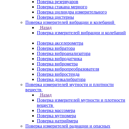
Поверка резервуаров
Поверка стакана мерного
Поверка цилиндра измерительного
Поверка цистерны
Поверка измерителей вибрации и колебаний
Назад
Поверка измерителей вибрации и колебаний
Поверка акселерометра
Поверка вибратора
Поверка виброанализатора
Поверка вибродатчика
Поверка виброметра
Поверка вибропреобразователя
Поверка вибростенда
Поверка дозкалибратора
Поверка измерителей мутности и плотности
веществ
Назад
Поверка измерителей мутности и плотности
веществ
Поверка массомера
Поверка мутномера
Поверка натриймера
Поверка измерителей радиации и опасных