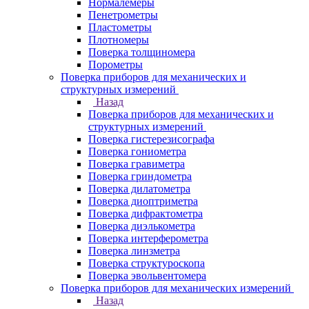
Нормалемеры
Пенетрометры
Пластометры
Плотномеры
Поверка толщиномера
Порометры
Поверка приборов для механических и
структурных измерений
Назад
Поверка приборов для механических и
структурных измерений
Поверка гистерезисографа
Поверка гониометра
Поверка гравиметра
Поверка гриндометра
Поверка дилатометра
Поверка диоптриметра
Поверка дифрактометра
Поверка диэлькометра
Поверка интерферометра
Поверка линзметра
Поверка структуроскопа
Поверка эвольвентомера
Поверка приборов для механических измерений
Назад