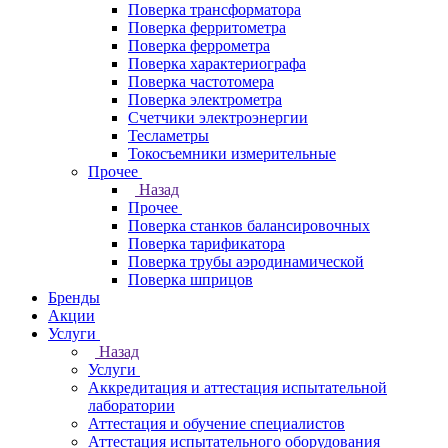
Поверка трансформатора
Поверка ферритометра
Поверка феррометра
Поверка характериографа
Поверка частотомера
Поверка электрометра
Счетчики электроэнергии
Тесламетры
Токосъемники измерительные
Прочее
Назад
Прочее
Поверка станков балансировочных
Поверка тарификатора
Поверка трубы аэродинамической
Поверка шприцов
Бренды
Акции
Услуги
Назад
Услуги
Аккредитация и аттестация испытательной
лаборатории
Аттестация и обучение специалистов
Аттестация испытательного оборудования