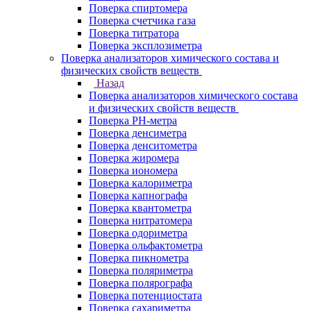
Поверка спиртомера
Поверка счетчика газа
Поверка титратора
Поверка эксплозиметра
Поверка анализаторов химического состава и
физических свойств веществ
Назад
Поверка анализаторов химического состава
и физических свойств веществ
Поверка PH-метра
Поверка денсиметра
Поверка денситометра
Поверка жиромера
Поверка иономера
Поверка калориметра
Поверка капнографа
Поверка квантометра
Поверка нитратомера
Поверка одориметра
Поверка ольфактометра
Поверка пикнометра
Поверка поляриметра
Поверка полярографа
Поверка потенциостата
Поверка сахариметра