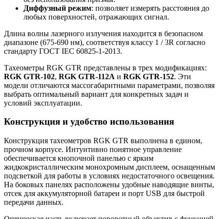
Диффузный режим
: позволяет измерять расстояния до
любых поверхностей, отражающих сигнал.
Длина волны лазерного излучения находится в безопасном
диапазоне (675-690 нм), соответствуя классу 1 / 3R согласно
стандарту ГОСТ IEC 60825-1-2013.
Тахеометры RGK GTR представлены в трех модификациях:
RGK GTR-102
,
RGK GTR-112A
и
RGK GTR-152
. Эти
модели отличаются массогабаритными параметрами, позволяя
выбрать оптимальный вариант для конкретных задач и
условий эксплуатации.
Конструкция и удобство использования
Конструкция тахеометров RGK GTR выполнена в едином,
прочном корпусе. Интуитивно понятное управление
обеспечивается кнопочной панелью с ярким
жидкокристаллическим монохромным дисплеем, оснащенным
подсветкой для работы в условиях недостаточного освещения.
На боковых панелях расположены удобные наводящие винты,
отсек для аккумуляторной батареи и порт USB для быстрой
передачи данных.
Оптическая часть включает поворотный объектив с функцией