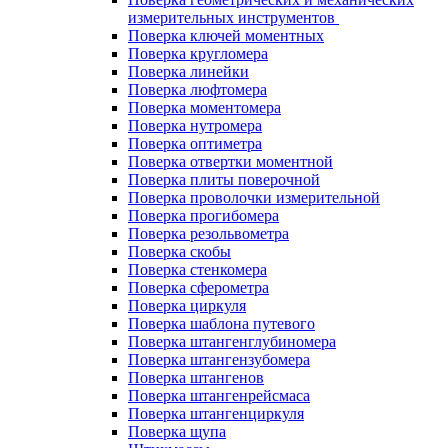
измерительных инструментов
Поверка ключей моментных
Поверка кругломера
Поверка линейки
Поверка люфтомера
Поверка моментомера
Поверка нутромера
Поверка оптиметра
Поверка отвертки моментной
Поверка плиты поверочной
Поверка проволочки измерительной
Поверка прогибомера
Поверка резольвометра
Поверка скобы
Поверка стенкомера
Поверка сферометра
Поверка циркуля
Поверка шаблона путевого
Поверка штангенглубиномера
Поверка штангензубомера
Поверка штангенов
Поверка штангенрейсмаса
Поверка штангенциркуля
Поверка щупа