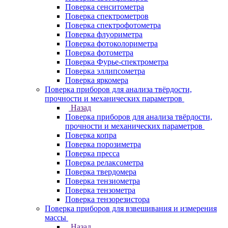
Поверка сенситометра
Поверка спектрометров
Поверка спектрофотометра
Поверка флуориметра
Поверка фотоколориметра
Поверка фотометра
Поверка Фурье-спектрометра
Поверка эллипсометра
Поверка яркомера
Поверка приборов для анализа твёрдости,
прочности и механических параметров
Назад
Поверка приборов для анализа твёрдости,
прочности и механических параметров
Поверка копра
Поверка порозиметра
Поверка пресса
Поверка релаксометра
Поверка твердомера
Поверка тензиометра
Поверка тензометра
Поверка тензорезистора
Поверка приборов для взвешивания и измерения
массы
Назад