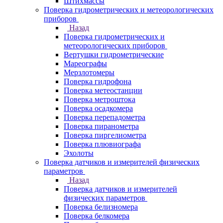
Штихмассы
Поверка гидрометрических и метеорологических
приборов
Назад
Поверка гидрометрических и
метеорологических приборов
Вертушки гидрометрические
Мареографы
Мерзлотомеры
Поверка гидрофона
Поверка метеостанции
Поверка метроштока
Поверка осадкомера
Поверка перепадометра
Поверка пиранометра
Поверка пиргелиометра
Поверка плювиографа
Эхолоты
Поверка датчиков и измерителей физических
параметров
Назад
Поверка датчиков и измерителей
физических параметров
Поверка белизномера
Поверка белкомера