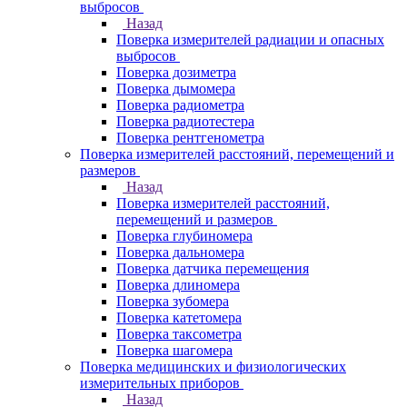
выбросов
Назад
Поверка измерителей радиации и опасных
выбросов
Поверка дозиметра
Поверка дымомера
Поверка радиометра
Поверка радиотестера
Поверка рентгенометра
Поверка измерителей расстояний, перемещений и
размеров
Назад
Поверка измерителей расстояний,
перемещений и размеров
Поверка глубиномера
Поверка дальномера
Поверка датчика перемещения
Поверка длиномера
Поверка зубомера
Поверка катетомера
Поверка таксометра
Поверка шагомера
Поверка медицинских и физиологических
измерительных приборов
Назад