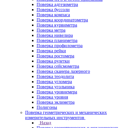
Поверка адгезиметра
Поверка буссоли
Поверка компаса
Поверка координатометра
Поверка курвиметра
Поверка метра
Поверка нивелира
Поверка планиметра
Поверка профилометра
Поверка рейки
Поверка ростомера
Поверка рулетки
Поверка сейсмометра
Поверка сканера лазерного
Поверка теодолита
Поверка угломера
Поверка угольника
Поверка уровнемера
Поверка уровня
Поверка эклиметра
Полигоны
Поверка геометрических и механических
измерительных инструментов
Назад
Поверка геометрических и механических