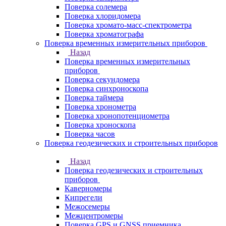
Поверка солемера
Поверка хлоридомера
Поверка хромато-масс-спектрометра
Поверка хроматографа
Поверка временных измерительных приборов
Назад
Поверка временных измерительных
приборов
Поверка секундомера
Поверка синхроноскопа
Поверка таймера
Поверка хронометра
Поверка хронопотенциометра
Поверка хроноскопа
Поверка часов
Поверка геодезических и строительных приборов
Назад
Поверка геодезических и строительных
приборов
Каверномеры
Кипрегели
Межосемеры
Межцентромеры
Поверка GPS и GNSS приемника