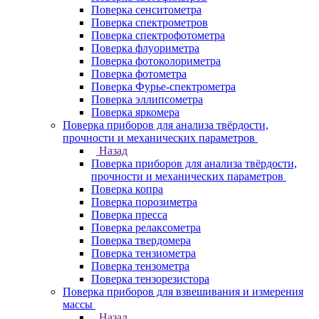
Поверка сенситометра
Поверка спектрометров
Поверка спектрофотометра
Поверка флуориметра
Поверка фотоколориметра
Поверка фотометра
Поверка Фурье-спектрометра
Поверка эллипсометра
Поверка яркомера
Поверка приборов для анализа твёрдости,
прочности и механических параметров
Назад
Поверка приборов для анализа твёрдости,
прочности и механических параметров
Поверка копра
Поверка порозиметра
Поверка пресса
Поверка релаксометра
Поверка твердомера
Поверка тензиометра
Поверка тензометра
Поверка тензорезистора
Поверка приборов для взвешивания и измерения
массы
Назад