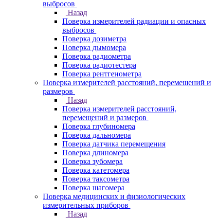
выбросов
Назад
Поверка измерителей радиации и опасных
выбросов
Поверка дозиметра
Поверка дымомера
Поверка радиометра
Поверка радиотестера
Поверка рентгенометра
Поверка измерителей расстояний, перемещений и
размеров
Назад
Поверка измерителей расстояний,
перемещений и размеров
Поверка глубиномера
Поверка дальномера
Поверка датчика перемещения
Поверка длиномера
Поверка зубомера
Поверка катетомера
Поверка таксометра
Поверка шагомера
Поверка медицинских и физиологических
измерительных приборов
Назад