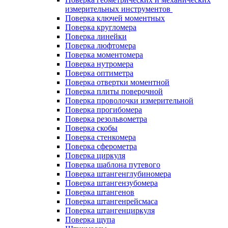
измерительных инструментов
Поверка ключей моментных
Поверка кругломера
Поверка линейки
Поверка люфтомера
Поверка моментомера
Поверка нутромера
Поверка оптиметра
Поверка отвертки моментной
Поверка плиты поверочной
Поверка проволочки измерительной
Поверка прогибомера
Поверка резольвометра
Поверка скобы
Поверка стенкомера
Поверка сферометра
Поверка циркуля
Поверка шаблона путевого
Поверка штангенглубиномера
Поверка штангензубомера
Поверка штангенов
Поверка штангенрейсмаса
Поверка штангенциркуля
Поверка щупа