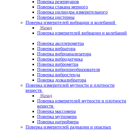
Поверка резервуаров
Поверка стакана мерного
Поверка цилиндра измерительного
Поверка цистерны
Поверка измерителей вибрации и колебаний
Назад
Поверка измерителей вибрации и колебаний
Поверка акселерометра
Поверка вибратора
Поверка виброанализатора
Поверка вибродатчика
Поверка виброметра
Поверка вибропреобразователя
Поверка вибростенда
Поверка дозкалибратора
Поверка измерителей мутности и плотности
веществ
Назад
Поверка измерителей мутности и плотности
веществ
Поверка массомера
Поверка мутномера
Поверка натриймера
Поверка измерителей радиации и опасных