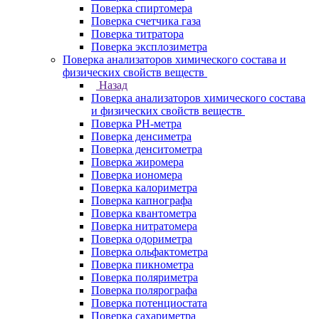
Поверка спиртомера
Поверка счетчика газа
Поверка титратора
Поверка эксплозиметра
Поверка анализаторов химического состава и
физических свойств веществ
Назад
Поверка анализаторов химического состава
и физических свойств веществ
Поверка PH-метра
Поверка денсиметра
Поверка денситометра
Поверка жиромера
Поверка иономера
Поверка калориметра
Поверка капнографа
Поверка квантометра
Поверка нитратомера
Поверка одориметра
Поверка ольфактометра
Поверка пикнометра
Поверка поляриметра
Поверка полярографа
Поверка потенциостата
Поверка сахариметра