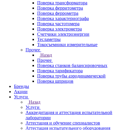
Поверка трансформатора
Поверка ферритометра
Поверка феррометра
Поверка характериографа
Поверка частотомера
Поверка электрометра
Счетчики электроэнергии
Тесламетры
Токосъемники измерительные
Прочее
Назад
Прочее
Поверка станков балансировочных
Поверка тарификатора
Поверка трубы аэродинамической
Поверка шприцов
Бренды
Акции
Услуги
Назад
Услуги
Аккредитация и аттестация испытательной
лаборатории
Аттестация и обучение специалистов
Аттестация испытательного оборудования