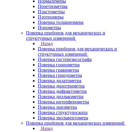
Нормалемеры
Пенетрометры
Пластометры
Плотномеры
Поверка толщиномера
Порометры
Поверка приборов для механических и
структурных измерений
Назад
Поверка приборов для механических и
структурных измерений
Поверка гистерезисографа
Поверка гониометра
Поверка гравиметра
Поверка гриндометра
Поверка дилатометра
Поверка диоптриметра
Поверка дифрактометра
Поверка диэлькометра
Поверка интерферометра
Поверка линзметра
Поверка структуроскопа
Поверка эвольвентомера
Поверка приборов для механических измерений
Назад