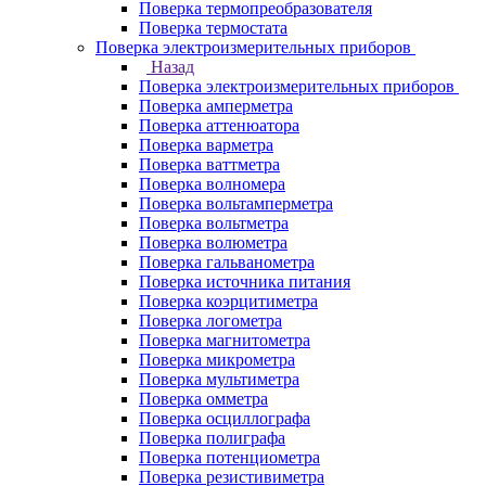
Поверка термопреобразователя
Поверка термостата
Поверка электроизмерительных приборов
Назад
Поверка электроизмерительных приборов
Поверка амперметра
Поверка аттенюатора
Поверка варметра
Поверка ваттметра
Поверка волномера
Поверка вольтамперметра
Поверка вольтметра
Поверка волюметра
Поверка гальванометра
Поверка источника питания
Поверка коэрцитиметра
Поверка логометра
Поверка магнитометра
Поверка микрометра
Поверка мультиметра
Поверка омметра
Поверка осциллографа
Поверка полиграфа
Поверка потенциометра
Поверка резистивиметра