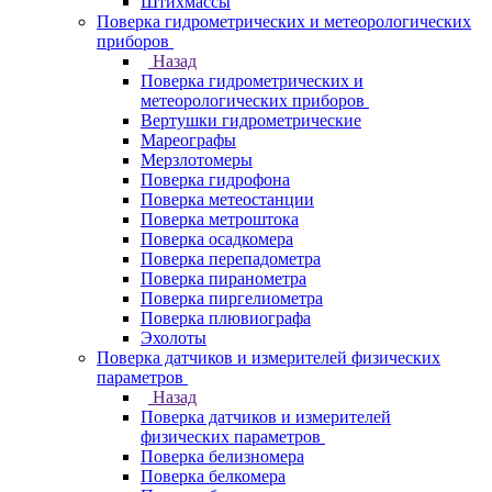
Штихмассы
Поверка гидрометрических и метеорологических
приборов
Назад
Поверка гидрометрических и
метеорологических приборов
Вертушки гидрометрические
Мареографы
Мерзлотомеры
Поверка гидрофона
Поверка метеостанции
Поверка метроштока
Поверка осадкомера
Поверка перепадометра
Поверка пиранометра
Поверка пиргелиометра
Поверка плювиографа
Эхолоты
Поверка датчиков и измерителей физических
параметров
Назад
Поверка датчиков и измерителей
физических параметров
Поверка белизномера
Поверка белкомера