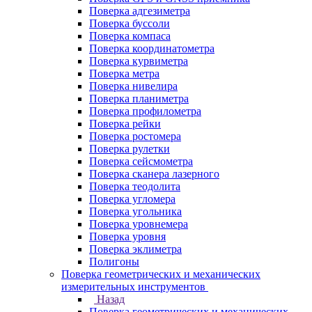
Поверка адгезиметра
Поверка буссоли
Поверка компаса
Поверка координатометра
Поверка курвиметра
Поверка метра
Поверка нивелира
Поверка планиметра
Поверка профилометра
Поверка рейки
Поверка ростомера
Поверка рулетки
Поверка сейсмометра
Поверка сканера лазерного
Поверка теодолита
Поверка угломера
Поверка угольника
Поверка уровнемера
Поверка уровня
Поверка эклиметра
Полигоны
Поверка геометрических и механических
измерительных инструментов
Назад
Поверка геометрических и механических