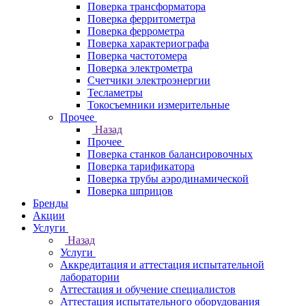
Поверка трансформатора
Поверка ферритометра
Поверка феррометра
Поверка характериографа
Поверка частотомера
Поверка электрометра
Счетчики электроэнергии
Тесламетры
Токосъемники измерительные
Прочее
Назад
Прочее
Поверка станков балансировочных
Поверка тарификатора
Поверка трубы аэродинамической
Поверка шприцов
Бренды
Акции
Услуги
Назад
Услуги
Аккредитация и аттестация испытательной
лаборатории
Аттестация и обучение специалистов
Аттестация испытательного оборудования