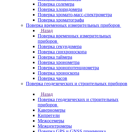
Поверка солемера
Поверка хлоридомера
Поверка хромато-масс-спектрометра
Поверка хроматографа
Поверка временных измерительных приборов
Назад
Поверка временных измерительных
приборов
Поверка секундомера
Поверка синхроноскопа
Поверка таймера
Поверка хронометра
Поверка хронопотенциометра
Поверка хроноскопа
Поверка часов
Поверка геодезических и строительных приборов
Назад
Поверка геодезических и строительных
приборов
Каверномеры
Кипрегели
Межосемеры
Межцентромеры
Поверка GPS и GNSS приемника