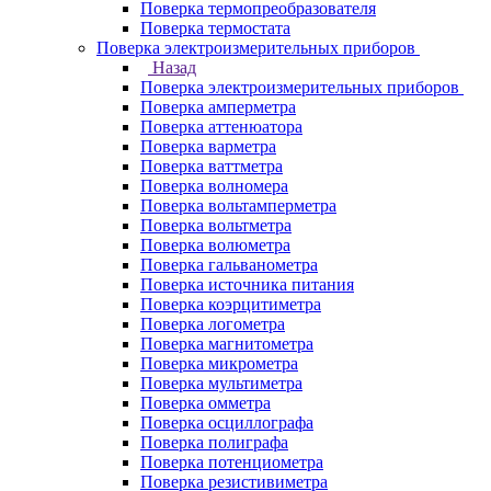
Поверка термопреобразователя
Поверка термостата
Поверка электроизмерительных приборов
Назад
Поверка электроизмерительных приборов
Поверка амперметра
Поверка аттенюатора
Поверка варметра
Поверка ваттметра
Поверка волномера
Поверка вольтамперметра
Поверка вольтметра
Поверка волюметра
Поверка гальванометра
Поверка источника питания
Поверка коэрцитиметра
Поверка логометра
Поверка магнитометра
Поверка микрометра
Поверка мультиметра
Поверка омметра
Поверка осциллографа
Поверка полиграфа
Поверка потенциометра
Поверка резистивиметра