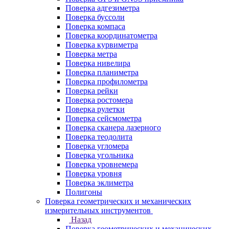
Поверка адгезиметра
Поверка буссоли
Поверка компаса
Поверка координатометра
Поверка курвиметра
Поверка метра
Поверка нивелира
Поверка планиметра
Поверка профилометра
Поверка рейки
Поверка ростомера
Поверка рулетки
Поверка сейсмометра
Поверка сканера лазерного
Поверка теодолита
Поверка угломера
Поверка угольника
Поверка уровнемера
Поверка уровня
Поверка эклиметра
Полигоны
Поверка геометрических и механических
измерительных инструментов
Назад
Поверка геометрических и механических