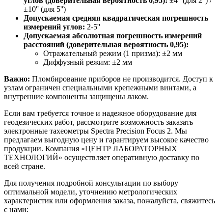
углов (доверительная вероятность 0,95):
±4'' (для 2'') /
±10'' (для 5'')
Допускаемая средняя квадратическая погрешность
измерений углов:
2-5''
Допускаемая абсолютная погрешность измерений
расстояний (доверительная вероятность 0,95):
Отражательный режим (1 призма): ±2 мм
Диффузный режим: ±2 мм
Важно:
Пломбирование приборов не производится. Доступ к
узлам ограничен специальными крепежными винтами, а
внутренние компоненты защищены лаком.
Если вам требуется точное и надежное оборудование для
геодезических работ, рассмотрите возможность заказать
электронные тахеометры Spectra Precision Focus 2. Мы
предлагаем выгодную цену и гарантируем высокое качество
продукции. Компания «ЦЕНТР ЛАБОРАТОРНЫХ
ТЕХНОЛОГИЙ» осуществляет оперативную доставку по
всей стране.
Для получения подробной консультации по выбору
оптимальной модели, уточнению метрологических
характеристик или оформления заказа, пожалуйста, свяжитесь
с нами: