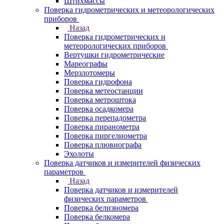
Штихмассы
Поверка гидрометрических и метеорологических
приборов
Назад
Поверка гидрометрических и
метеорологических приборов
Вертушки гидрометрические
Мареографы
Мерзлотомеры
Поверка гидрофона
Поверка метеостанции
Поверка метроштока
Поверка осадкомера
Поверка перепадометра
Поверка пиранометра
Поверка пиргелиометра
Поверка плювиографа
Эхолоты
Поверка датчиков и измерителей физических
параметров
Назад
Поверка датчиков и измерителей
физических параметров
Поверка белизномера
Поверка белкомера