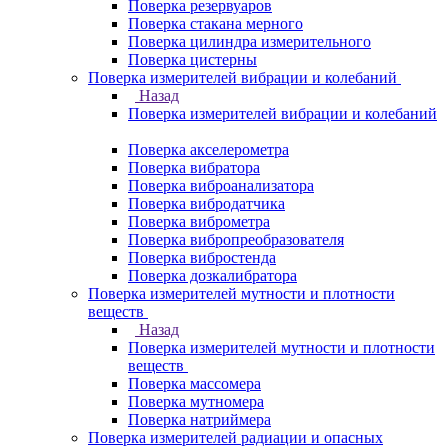
Поверка резервуаров
Поверка стакана мерного
Поверка цилиндра измерительного
Поверка цистерны
Поверка измерителей вибрации и колебаний
Назад
Поверка измерителей вибрации и колебаний
Поверка акселерометра
Поверка вибратора
Поверка виброанализатора
Поверка вибродатчика
Поверка виброметра
Поверка вибропреобразователя
Поверка вибростенда
Поверка дозкалибратора
Поверка измерителей мутности и плотности
веществ
Назад
Поверка измерителей мутности и плотности
веществ
Поверка массомера
Поверка мутномера
Поверка натриймера
Поверка измерителей радиации и опасных