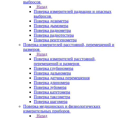
выбросов
Назад
Поверка измерителей радиации и опасных
выбросов
Поверка дозиметра
Поверка дымомера
Поверка радиометра
Поверка радиотестера
Поверка рентгенометра
Поверка измерителей расстояний, перемещений и
размеров
Назад
Поверка измерителей расстояний,
перемещений и размеров
Поверка глубиномера
Поверка дальномера
Поверка датчика перемещения
Поверка длиномера
Поверка зубомера
Поверка катетомера
Поверка таксометра
Поверка шагомера
Поверка медицинских и физиологических
измерительных приборов
Назад