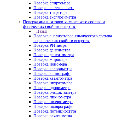
Поверка спиртомера
Поверка счетчика газа
Поверка титратора
Поверка эксплозиметра
Поверка анализаторов химического состава и
физических свойств веществ
Назад
Поверка анализаторов химического состава
и физических свойств веществ
Поверка PH-метра
Поверка денсиметра
Поверка денситометра
Поверка жиромера
Поверка иономера
Поверка калориметра
Поверка капнографа
Поверка квантометра
Поверка нитратомера
Поверка одориметра
Поверка ольфактометра
Поверка пикнометра
Поверка поляриметра
Поверка полярографа
Поверка потенциостата
Поверка сахариметра