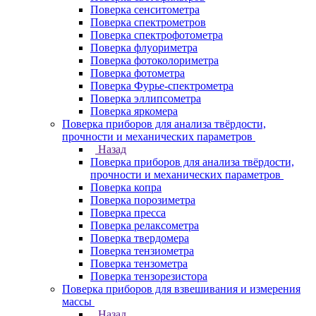
Поверка сенситометра
Поверка спектрометров
Поверка спектрофотометра
Поверка флуориметра
Поверка фотоколориметра
Поверка фотометра
Поверка Фурье-спектрометра
Поверка эллипсометра
Поверка яркомера
Поверка приборов для анализа твёрдости,
прочности и механических параметров
Назад
Поверка приборов для анализа твёрдости,
прочности и механических параметров
Поверка копра
Поверка порозиметра
Поверка пресса
Поверка релаксометра
Поверка твердомера
Поверка тензиометра
Поверка тензометра
Поверка тензорезистора
Поверка приборов для взвешивания и измерения
массы
Назад