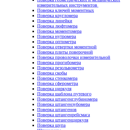
измерительных инструментов
Поверка ключей моментных
Поверка кругломера
Поверка линейки
Поверка люфтомера
Поверка моментомера
Поверка нутромера
Поверка оптиметра
Поверка отвертки моментной
Поверка плиты поверочной
Поверка проволочки измерительной
Поверка прогибомера
Поверка резольвометра
Поверка скобы
Поверка стенкомера
Поверка сферометра
Поверка циркуля
Поверка шаблона путевого
Поверка штангенглубиномера
Поверка штангензубомера
Поверка штангенов
Поверка штангенрейсмаса
Поверка штангенциркуля
Поверка щупа