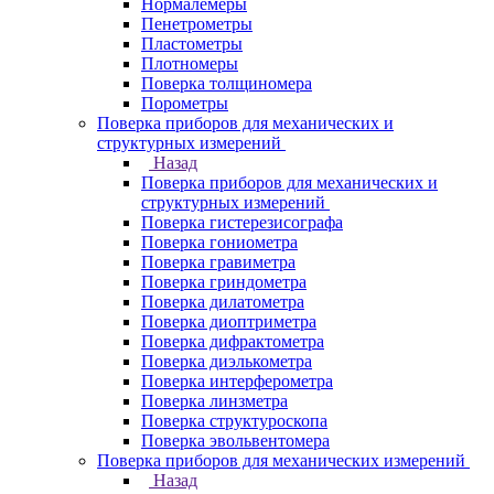
Нормалемеры
Пенетрометры
Пластометры
Плотномеры
Поверка толщиномера
Порометры
Поверка приборов для механических и
структурных измерений
Назад
Поверка приборов для механических и
структурных измерений
Поверка гистерезисографа
Поверка гониометра
Поверка гравиметра
Поверка гриндометра
Поверка дилатометра
Поверка диоптриметра
Поверка дифрактометра
Поверка диэлькометра
Поверка интерферометра
Поверка линзметра
Поверка структуроскопа
Поверка эвольвентомера
Поверка приборов для механических измерений
Назад