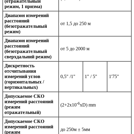
(отражательный
режим, 1 призма)
Диапазон измерений
расстояний
от 1,5 до 250 м
(безотражательный
режим)
Диапазон измерений
расстояний
от 5 до 2000 м
(безотражательный
сверхдальний режим)
Дискретность
отсчитывания
измерений углов
0,5" /1"
1" / 5"
1'75"
(горизонтальных /
вертикальных)
Допускаемое СКО
измерений расстояний
-6
(2+2x10
xD) mm
(режим
отражательный)
Допускаемое СКО
измерений расстояний
до 250м ± 5мм
(режим