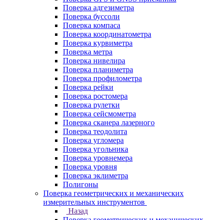
Поверка адгезиметра
Поверка буссоли
Поверка компаса
Поверка координатометра
Поверка курвиметра
Поверка метра
Поверка нивелира
Поверка планиметра
Поверка профилометра
Поверка рейки
Поверка ростомера
Поверка рулетки
Поверка сейсмометра
Поверка сканера лазерного
Поверка теодолита
Поверка угломера
Поверка угольника
Поверка уровнемера
Поверка уровня
Поверка эклиметра
Полигоны
Поверка геометрических и механических
измерительных инструментов
Назад
Поверка геометрических и механических