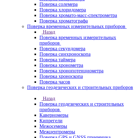
Поверка солемера
Поверка хлоридомера
Поверка хромато-масс-спектрометра
Поверка хроматографа
Поверка временных измерительных приборов
Назад
Поверка временных измерительных
приборов
Поверка секундомера
Поверка синхроноскопа
Поверка таймера
Поверка хронометра
Поверка хронопотенциометра
Поверка хроноскопа
Поверка часов
Поверка геодезических и строительных приборов
Назад
Поверка геодезических и строительных
приборов
Каверномеры
Кипрегели
Межосемеры
Межцентромеры
Поверка GPS и GNSS приемника