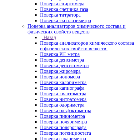
Поверка спиртомера
Поверка счетчика газа
Поверка титратора
Поверка эксплозиметра
Поверка анализаторов химического состава и
физических свойств веществ
Назад
Поверка анализаторов химического состава
и физических свойств веществ
Поверка PH-метра
Поверка денсиметра
Поверка денситометра
Поверка жиромера
Поверка иономера
Поверка калориметра
Поверка капнографа
Поверка квантометра
Поверка нитратомера
Поверка одориметра
Поверка ольфактометра
Поверка пикнометра
Поверка поляриметра
Поверка полярографа
Поверка потенциостата
Поверка сахариметра