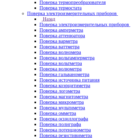
Поверка термопреобразователя
Поверка термостата
Поверка электроизмерительных приборов
Назад
Поверка электроизмерительных приборов
Поверка амперметра
Поверка аттенюатора
Поверка варметра
Поверка ваттметра
Поверка волномера
Поверка вольтамперметра
Поверка вольтметра
Поверка волюметра
Поверка гальванометра
Поверка источника питания
Поверка коэрцитиметра
Поверка логометра
Поверка магнитометра
Поверка микрометра
Поверка мультиметра
Поверка омметра
Поверка осциллографа
Поверка полиграфа
Поверка потенциометра
Поверка резистивиметра