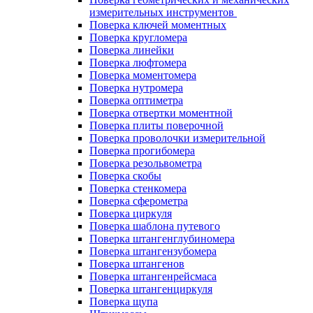
измерительных инструментов
Поверка ключей моментных
Поверка кругломера
Поверка линейки
Поверка люфтомера
Поверка моментомера
Поверка нутромера
Поверка оптиметра
Поверка отвертки моментной
Поверка плиты поверочной
Поверка проволочки измерительной
Поверка прогибомера
Поверка резольвометра
Поверка скобы
Поверка стенкомера
Поверка сферометра
Поверка циркуля
Поверка шаблона путевого
Поверка штангенглубиномера
Поверка штангензубомера
Поверка штангенов
Поверка штангенрейсмаса
Поверка штангенциркуля
Поверка щупа