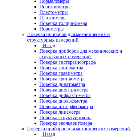
Нормалемеры
Пенетрометры
Пластометры
Плотномеры
Поверка толщиномера
Порометры
Поверка приборов для механических и
структурных измерений
Назад
Поверка приборов для механических и
структурных измерений
Поверка гистерезисографа
Поверка гониометра
Поверка гравиметра
Поверка гриндометра
Поверка дилатометра
Поверка диоптриметра
Поверка дифрактометра
Поверка диэлькометра
Поверка интерферометра
Поверка линзметра
Поверка структуроскопа
Поверка эвольвентомера
Поверка приборов для механических измерений
Назад