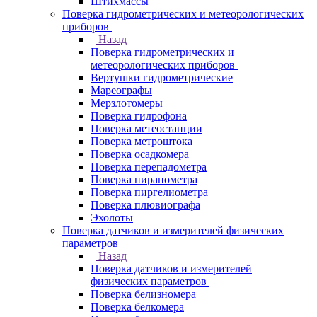
Штихмассы
Поверка гидрометрических и метеорологических
приборов
Назад
Поверка гидрометрических и
метеорологических приборов
Вертушки гидрометрические
Мареографы
Мерзлотомеры
Поверка гидрофона
Поверка метеостанции
Поверка метроштока
Поверка осадкомера
Поверка перепадометра
Поверка пиранометра
Поверка пиргелиометра
Поверка плювиографа
Эхолоты
Поверка датчиков и измерителей физических
параметров
Назад
Поверка датчиков и измерителей
физических параметров
Поверка белизномера
Поверка белкомера