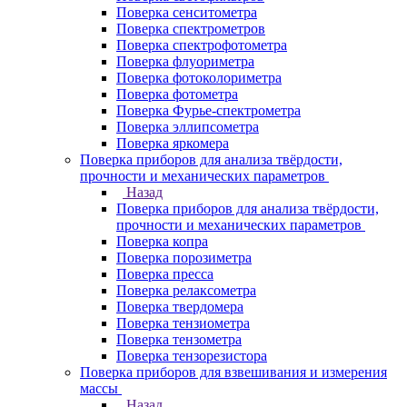
Поверка сенситометра
Поверка спектрометров
Поверка спектрофотометра
Поверка флуориметра
Поверка фотоколориметра
Поверка фотометра
Поверка Фурье-спектрометра
Поверка эллипсометра
Поверка яркомера
Поверка приборов для анализа твёрдости,
прочности и механических параметров
Назад
Поверка приборов для анализа твёрдости,
прочности и механических параметров
Поверка копра
Поверка порозиметра
Поверка пресса
Поверка релаксометра
Поверка твердомера
Поверка тензиометра
Поверка тензометра
Поверка тензорезистора
Поверка приборов для взвешивания и измерения
массы
Назад