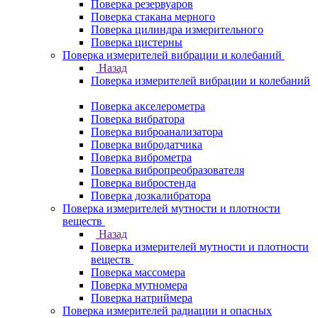
Поверка резервуаров
Поверка стакана мерного
Поверка цилиндра измерительного
Поверка цистерны
Поверка измерителей вибрации и колебаний
Назад
Поверка измерителей вибрации и колебаний
Поверка акселерометра
Поверка вибратора
Поверка виброанализатора
Поверка вибродатчика
Поверка виброметра
Поверка вибропреобразователя
Поверка вибростенда
Поверка дозкалибратора
Поверка измерителей мутности и плотности
веществ
Назад
Поверка измерителей мутности и плотности
веществ
Поверка массомера
Поверка мутномера
Поверка натриймера
Поверка измерителей радиации и опасных