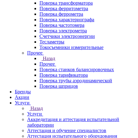
Поверка трансформатора
Поверка ферритометра
Поверка феррометра
Поверка характериографа
Поверка частотомера
Поверка электрометра
Счетчики электроэнергии
Тесламетры
Токосъемники измерительные
Прочее
Назад
Прочее
Поверка станков балансировочных
Поверка тарификатора
Поверка трубы аэродинамической
Поверка шприцов
Бренды
Акции
Услуги
Назад
Услуги
Аккредитация и аттестация испытательной
лаборатории
Аттестация и обучение специалистов
Аттестация испытательного оборудования