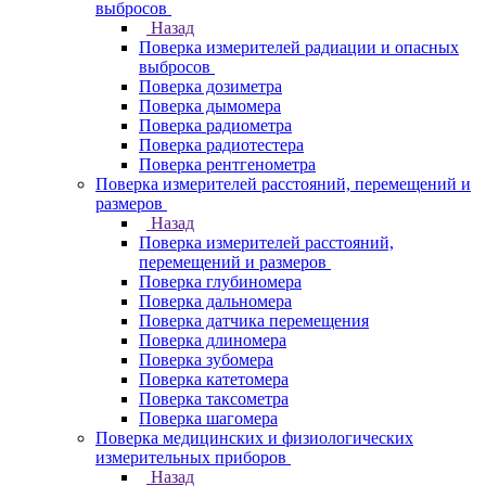
выбросов
Назад
Поверка измерителей радиации и опасных
выбросов
Поверка дозиметра
Поверка дымомера
Поверка радиометра
Поверка радиотестера
Поверка рентгенометра
Поверка измерителей расстояний, перемещений и
размеров
Назад
Поверка измерителей расстояний,
перемещений и размеров
Поверка глубиномера
Поверка дальномера
Поверка датчика перемещения
Поверка длиномера
Поверка зубомера
Поверка катетомера
Поверка таксометра
Поверка шагомера
Поверка медицинских и физиологических
измерительных приборов
Назад